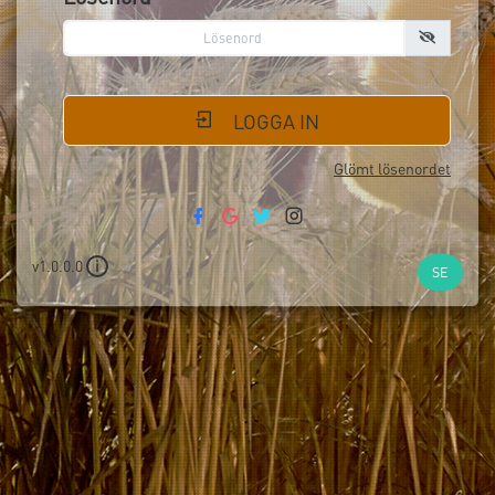
LOGGA IN
Glömt lösenordet
v1.0.0.0
i
SE