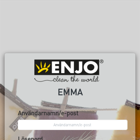
EMMA
Användarnamn/e-post
Lösenord