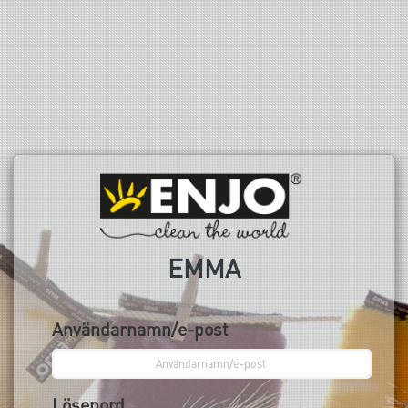
EMMA
Användarnamn/e-post
Lösenord