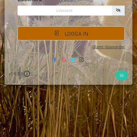
LOGGA IN
Glömt lösenordet
v1.0.0.0
i
SE